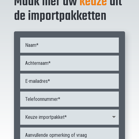
Maak hier uw
keuze
uit
de importpakketten