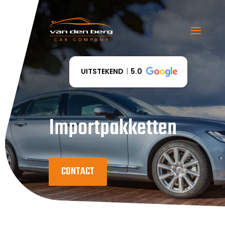
UITSTEKEND
5.0
Importpakketten
CONTACT