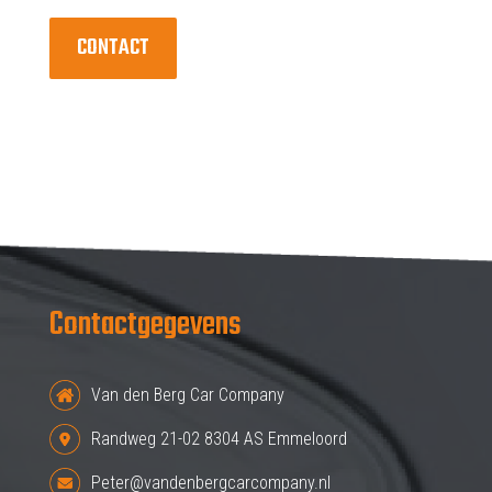
CONTACT
Contactgegevens
Van den Berg Car Company
Randweg 21-02 8304 AS Emmeloord
Peter@vandenbergcarcompany.nl